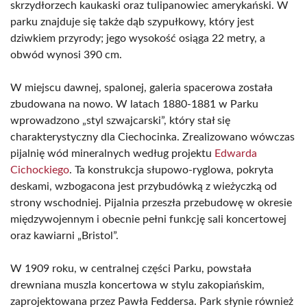
skrzydłorzech kaukaski oraz tulipanowiec amerykański. W
parku znajduje się także dąb szypułkowy, który jest
dziwkiem przyrody; jego wysokość osiąga 22 metry, a
obwód wynosi 390 cm.
W miejscu dawnej, spalonej, galeria spacerowa została
zbudowana na nowo. W latach 1880-1881 w Parku
wprowadzono „styl szwajcarski”, który stał się
charakterystyczny dla Ciechocinka. Zrealizowano wówczas
pijalnię wód mineralnych według projektu
Edwarda
Cichockiego
. Ta konstrukcja słupowo-ryglowa, pokryta
deskami, wzbogacona jest przybudówką z wieżyczką od
strony wschodniej. Pijalnia przeszła przebudowę w okresie
międzywojennym i obecnie pełni funkcję sali koncertowej
oraz kawiarni „Bristol”.
W 1909 roku, w centralnej części Parku, powstała
drewniana muszla koncertowa w stylu zakopiańskim,
zaprojektowana przez Pawła Feddersa. Park słynie również