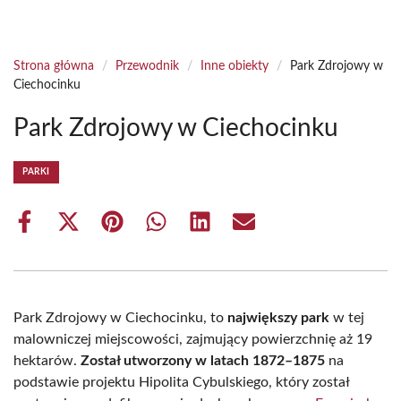
Strona główna
/
Przewodnik
/
Inne obiekty
/
Park Zdrojowy w
Ciechocinku
Park Zdrojowy w Ciechocinku
PARKI
Share
Share
Share
Share
Share
Share
on
on
on
on
on
on
Facebook
X
Pinterest
WhatsApp
LinkedIn
Email
(Twitter)
Park Zdrojowy w Ciechocinku, to
największy park
w tej
malowniczej miejscowości, zajmujący powierzchnię aż 19
hektarów.
Został utworzony w latach 1872–1875
na
podstawie projektu Hipolita Cybulskiego, który został