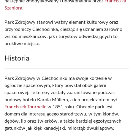
następnie zmodyfikowany i udoskonalony przez
Franciszka
Szaniora
.
Park Zdrojowy stanowi ważny element kulturowy oraz
przyrodniczy Ciechocinka, ciesząc się uznaniem zarówno
wśród mieszkańców, jak i turystów odwiedzających to
urokliwe miejsce.
Historia
Park Zdrojowy w Ciechocinku ma swoje korzenie w
ogrodzie spacerowym, który powstał obok galerii
spacerowej. Te tereny zostały zaaranżowane podczas
budowy hotelu Karola Müllera, a ich projektantem był
Franciszek Tournelle
w 1851 roku. Obecnie park jest
domem dla interesującego starodrzewu, w tym klonów,
dębów, lip oraz świerków, a także bardziej egzotycznych
gatunków jak kłęk kanadyjski, miłorząb dwuklapowy,