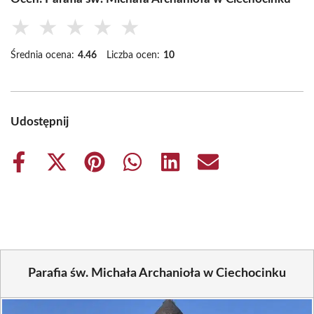
★
★
★
★
★
Średnia ocena:
4.46
Liczba ocen:
10
Udostępnij
Share
Share
Share
Share
Share
Share
on
on
on
on
on
on
Facebook
X
Pinterest
WhatsApp
LinkedIn
Email
(Twitter)
Parafia św. Michała Archanioła w Ciechocinku