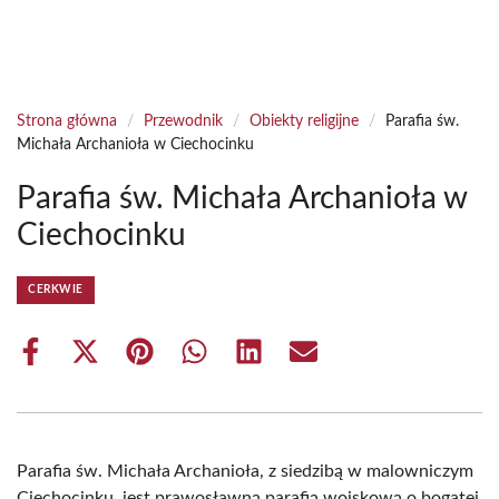
Strona główna
/
Przewodnik
/
Obiekty religijne
/
Parafia św.
Michała Archanioła w Ciechocinku
Parafia św. Michała Archanioła w
Ciechocinku
CERKWIE
Share
Share
Share
Share
Share
Share
on
on
on
on
on
on
Facebook
X
Pinterest
WhatsApp
LinkedIn
Email
(Twitter)
Parafia św. Michała Archanioła, z siedzibą w malowniczym
Ciechocinku, jest prawosławną parafią wojskową o bogatej