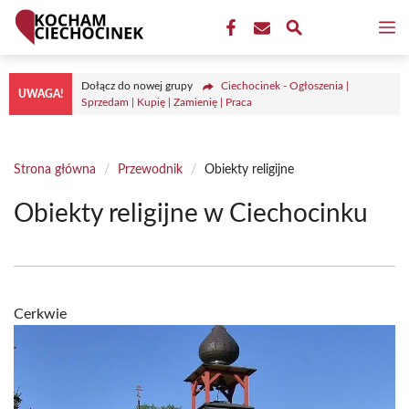
Przejdź
M
do
treści
Dołącz do nowej grupy
Ciechocinek - Ogłoszenia |
UWAGA!
Sprzedam | Kupię | Zamienię | Praca
Strona główna
/
Przewodnik
/
Obiekty religijne
Obiekty religijne w Ciechocinku
Cerkwie