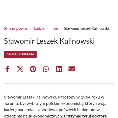
Strona główna
/
Ludzie
/
Inne
/
Sławomir Leszek Kalinowski
Sławomir Leszek Kalinowski
NAUKA I EDUKACJA
Share
Share
Share
Share
Share
Share
on
on
on
on
on
on
Facebook
X
Pinterest
WhatsApp
LinkedIn
Email
(Twitter)
Sławomir Leszek Kalinowski, urodzony w 1964 roku w
Toruniu, był wybitnym polskim ekonomistą, który swoją
karierę naukową i zawodową poświęcił badaniom w
dziedzinie nauk ekonomicznych.
Otrzymał tytuł doktora