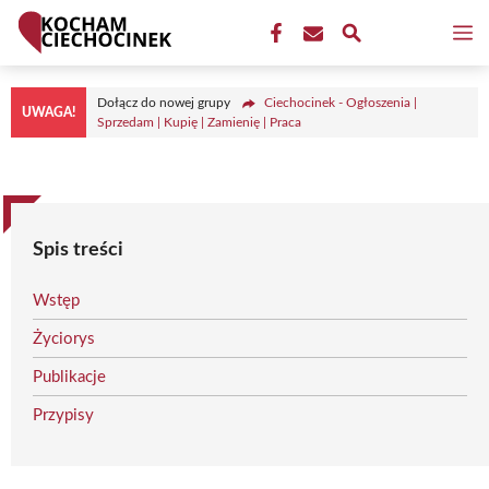
Przejdź
M
do
treści
Dołącz do nowej grupy
Ciechocinek - Ogłoszenia |
UWAGA!
Sprzedam | Kupię | Zamienię | Praca
Spis treści
Wstęp
Życiorys
Publikacje
Przypisy