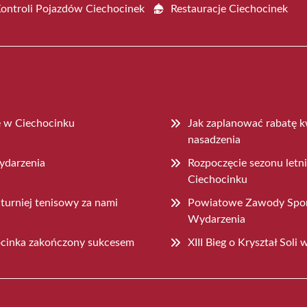
Kontroli Pojazdów Ciechocinek
Restauracje Ciechocinek
e w Ciechocinku
Jak zaplanować rabatę k
nasadzenia
wydarzenia
Rozpoczęcie sezonu let
Ciechocinku
urniej tenisowy za nami
Powiatowe Zawody Sport
Wydarzenia
chocinka zakończony sukcesem
XIII Bieg o Kryształ Sol