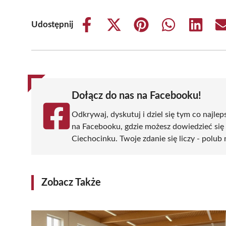
Udostępnij
Share
Share
Share
Share
Share
on
on
on
on
on
Facebook
X
Pinterest
WhatsApp
LinkedIn
(Twitter)
Dołącz do nas na Facebooku!
Odkrywaj, dyskutuj i dziel się tym co najlep
na Facebooku, gdzie możesz dowiedzieć się
Ciechocinku. Twoje zdanie się liczy - polub 
Zobacz Także