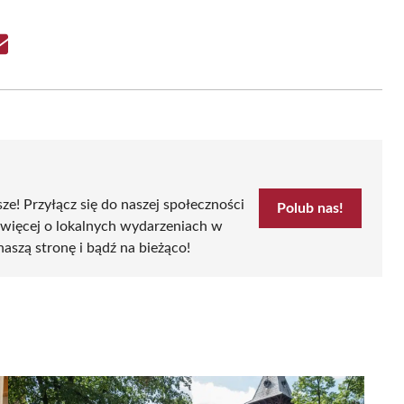
Share
on
Email
sze! Przyłącz się do naszej społeczności
Polub nas!
 więcej o lokalnych wydarzeniach w
naszą stronę i bądź na bieżąco!