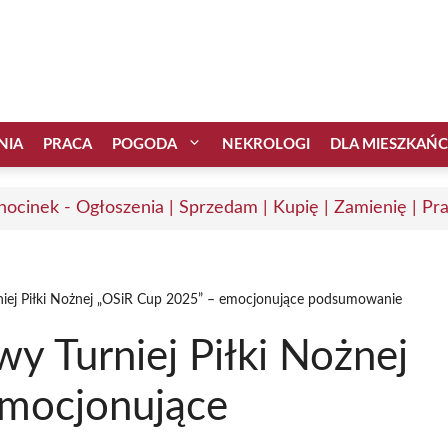
NIA
PRACA
POGODA
NEKROLOGI
DLA MIESZKAŃ
hocinek - Ogłoszenia | Sprzedam | Kupię | Zamienię | Pr
iej Piłki Nożnej „OSiR Cup 2025” – emocjonujące podsumowanie
y Turniej Piłki Nożnej
emocjonujące