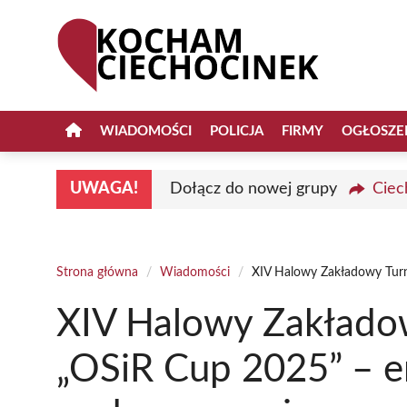
Przejdź
do
treści
WIADOMOŚCI
POLICJA
FIRMY
OGŁOSZE
UWAGA!
Dołącz do nowej grupy
Ciec
Strona główna
/
Wiadomości
/
XIV Halowy Zakładowy Turn
XIV Halowy Zakładow
„OSiR Cup 2025” – 