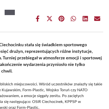
Share
Share
Share
Share
Share
Share
on
on
on
on
on
on
Facebook
X
Pinterest
WhatsApp
LinkedIn
Email
(Twitter)
 Ciechocinku stała się świadkiem sportowego
sięć drużyn, reprezentujących różne instytucje,
u. Turniej przebiegał w atmosferze emocji i sportowej
. Zakończenie wydarzenia przyniosło nie tylko
 chwil.
bliskich miejscowości. Wśród uczestników znalazły się takie
e Kujawskim, Form-Plastic, Wojsko Toruń czy NATO
żowaniem, a emocje sięgały zenitu. Po zaciętych
wia się następująco: OSiR Ciechocinek, KPPSP w
ski oraz Form-Plastic.