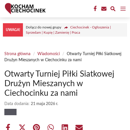
Przejdź
M
do
treści
Dołącz do nowej grupy
Ciechocinek - Ogłoszenia |
UWAGA!
Sprzedam | Kupię | Zamienię | Praca
Strona główna
/
Wiadomości
/
Otwarty Turniej Piłki Siatkowej
Drużyn Mieszanych w Ciechocinku za nami
Otwarty Turniej Piłki Siatkowej
Drużyn Mieszanych w
Ciechocinku za nami
Data dodania:
21 maja 2026 r.
Share
Share
Share
Share
Share
Share