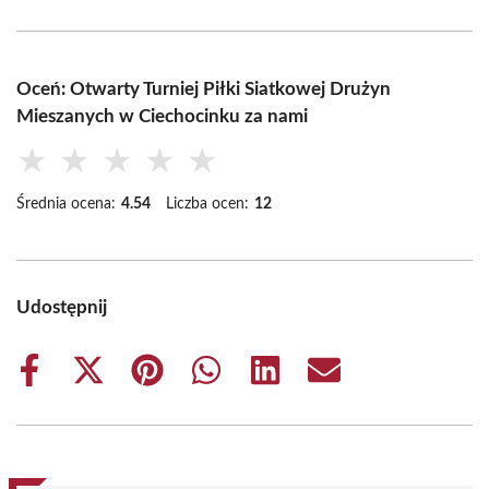
Oceń: Otwarty Turniej Piłki Siatkowej Drużyn
Mieszanych w Ciechocinku za nami
★
★
★
★
★
Średnia ocena:
4.54
Liczba ocen:
12
Udostępnij
Share
Share
Share
Share
Share
Share
on
on
on
on
on
on
Facebook
X
Pinterest
WhatsApp
LinkedIn
Email
(Twitter)