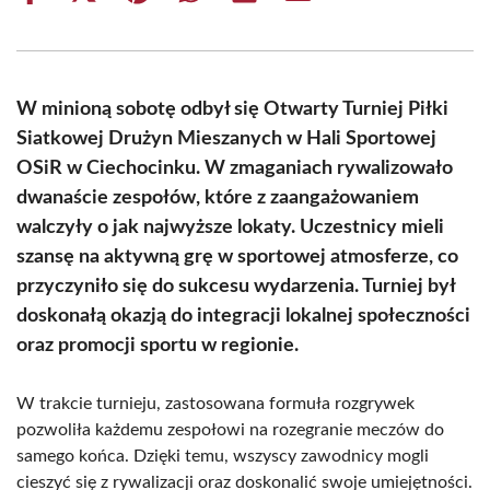
on
on
on
on
on
on
Facebook
X
Pinterest
WhatsApp
LinkedIn
Email
(Twitter)
W minioną sobotę odbył się Otwarty Turniej Piłki
Siatkowej Drużyn Mieszanych w Hali Sportowej
OSiR w Ciechocinku. W zmaganiach rywalizowało
dwanaście zespołów, które z zaangażowaniem
walczyły o jak najwyższe lokaty. Uczestnicy mieli
szansę na aktywną grę w sportowej atmosferze, co
przyczyniło się do sukcesu wydarzenia. Turniej był
doskonałą okazją do integracji lokalnej społeczności
oraz promocji sportu w regionie.
W trakcie turnieju, zastosowana formuła rozgrywek
pozwoliła każdemu zespołowi na rozegranie meczów do
samego końca. Dzięki temu, wszyscy zawodnicy mogli
cieszyć się z rywalizacji oraz doskonalić swoje umiejętności.