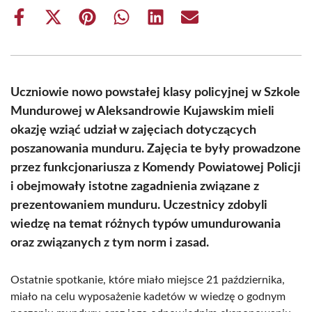
Share
Share
Share
Share
Share
Share
on
on
on
on
on
on
Facebook
X
Pinterest
WhatsApp
LinkedIn
Email
(Twitter)
Uczniowie nowo powstałej klasy policyjnej w Szkole
Mundurowej w Aleksandrowie Kujawskim mieli
okazję wziąć udział w zajęciach dotyczących
poszanowania munduru. Zajęcia te były prowadzone
przez funkcjonariusza z Komendy Powiatowej Policji
i obejmowały istotne zagadnienia związane z
prezentowaniem munduru. Uczestnicy zdobyli
wiedzę na temat różnych typów umundurowania
oraz związanych z tym norm i zasad.
Ostatnie spotkanie, które miało miejsce 21 października,
miało na celu wyposażenie kadetów w wiedzę o godnym