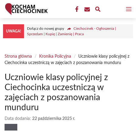
Przejdź
M
do
treści
Dołącz do nowej grupy
Ciechocinek - Ogłoszenia |
UWAGA!
Sprzedam | Kupię | Zamienię | Praca
Strona główna
/
Kronika Policyjna
/
Uczniowie klasy policyjnej z
Ciechocinka uczestniczą w zajęciach z poszanowania munduru
Uczniowie klasy policyjnej z
Ciechocinka uczestniczą w
zajęciach z poszanowania
munduru
Data dodania:
22 października 2025 r.