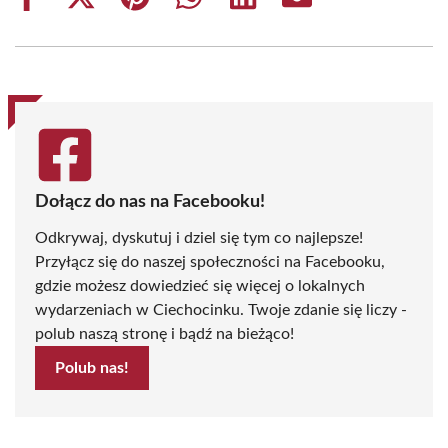
Share
Share
Share
Share
Share
Share
on
on
on
on
on
on
Facebook
X
Pinterest
WhatsApp
LinkedIn
Email
(Twitter)
Dołącz do nas na Facebooku!
Odkrywaj, dyskutuj i dziel się tym co najlepsze!
Przyłącz się do naszej społeczności na Facebooku,
gdzie możesz dowiedzieć się więcej o lokalnych
wydarzeniach w Ciechocinku. Twoje zdanie się liczy -
polub naszą stronę i bądź na bieżąco!
Polub nas!