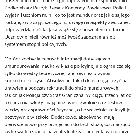
noszeniu munduru oraz jego odpowiednim eksponowaniu.
Podkomisarz Patryk Rzęsa z Komendy Powiatowej Policji
wyjaśnił uczniom m.in., co to jest mundur oraz jakie są jego
rodzaje, zwracając szczególną uwagę na aspekty związane z
odpowiedzialnością, jaka wiąże się z noszeniem uniformu.
Uczniowie mieli również możliwość zapoznania się z
systemem stopni policyjnych.
Oprócz zdobycia cennych informacji dotyczących
umundurowania, nauka w klasie policyjnej nie ogranicza się
tylko do wiedzy teoretycznej, ale również przynosi
konkretne korzyści. Absolwenci takich klas mogą liczyć na
ułatwienia podczas rekrutacji do służb mundurowych
takich jak Policja czy Straż Graniczna. W ciągu trzech lat od
ukończenia szkoły, mają możliwość zwolnienia z testów
wiedzy oraz sprawności fizycznej, o ile wcześniej zaliczyli je
pozytywnie w szkole. Dodatkowo, absolwenci mają
pierwszeństwo przy przyjęciach do tych służb, co znacząco
zwiększa ich szanse na znalezienie zatrudnienia w obszarze,