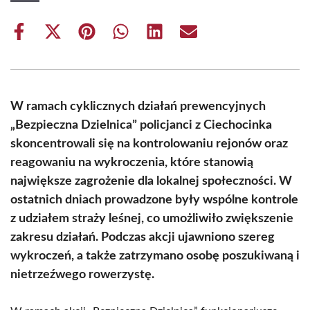
Share
Share
Share
Share
Share
Share
on
on
on
on
on
on
Facebook
X
Pinterest
WhatsApp
LinkedIn
Email
(Twitter)
W ramach cyklicznych działań prewencyjnych
„Bezpieczna Dzielnica” policjanci z Ciechocinka
skoncentrowali się na kontrolowaniu rejonów oraz
reagowaniu na wykroczenia, które stanowią
największe zagrożenie dla lokalnej społeczności. W
ostatnich dniach prowadzone były wspólne kontrole
z udziałem straży leśnej, co umożliwiło zwiększenie
zakresu działań. Podczas akcji ujawniono szereg
wykroczeń, a także zatrzymano osobę poszukiwaną i
nietrzeźwego rowerzystę.