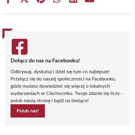
Share
Share
Share
Share
Share
Share
on
on
on
on
on
on
Facebook
X
Pinterest
WhatsApp
LinkedIn
Email
(Twitter)
Dołącz do nas na Facebooku!
Odkrywaj, dyskutuj i dziel się tym co najlepsze!
Przyłącz się do naszej społeczności na Facebooku,
gdzie możesz dowiedzieć się więcej o lokalnych
wydarzeniach w Ciechocinku. Twoje zdanie się liczy -
polub naszą stronę i bądź na bieżąco!
Polub nas!