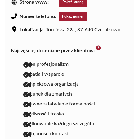
Strona www:
Pokaż stronę
Numer telefonu:
Pokaż numer
Lokalizacja:
Toruńska 22a, 87-640 Czernikowo
Najczęściej doceniane przez klientów:
pełen profesjonalizm
empatia i wsparcie
kompleksowa organizacja
szacunek dla zmarłych
sprawne załatwianie formalności
życzliwość i troska
dopilnowanie każdego szczegółu
dostępność i kontakt