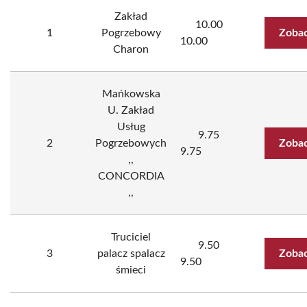
Zakład
10.00
1
Pogrzebowy
Zobac
10.00
Charon
Mańkowska
U. Zakład
Usług
9.75
2
Pogrzebowych
Zobac
9.75
,,
CONCORDIA
,,
Truciciel
9.50
3
palacz spalacz
Zobac
9.50
śmieci