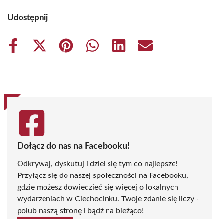
Udostępnij
Share
Share
Share
Share
Share
Share
on
on
on
on
on
on
Facebook
X
Pinterest
WhatsApp
LinkedIn
Email
(Twitter)
Dołącz do nas na Facebooku!
Odkrywaj, dyskutuj i dziel się tym co najlepsze!
Przyłącz się do naszej społeczności na Facebooku,
gdzie możesz dowiedzieć się więcej o lokalnych
wydarzeniach w Ciechocinku. Twoje zdanie się liczy -
polub naszą stronę i bądź na bieżąco!