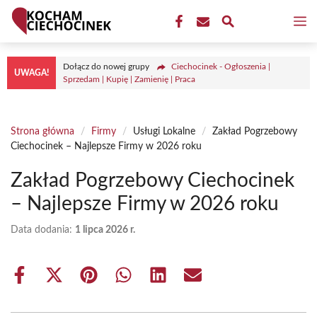
Przejdź
M
do
treści
Dołącz do nowej grupy
Ciechocinek - Ogłoszenia |
UWAGA!
Sprzedam | Kupię | Zamienię | Praca
Strona główna
/
Firmy
/
Usługi Lokalne
/
Zakład Pogrzebowy
Ciechocinek – Najlepsze Firmy w 2026 roku
Zakład Pogrzebowy Ciechocinek
– Najlepsze Firmy w 2026 roku
Data dodania:
1 lipca 2026 r.
Share
Share
Share
Share
Share
Share
on
on
on
on
on
on
Facebook
X
Pinterest
WhatsApp
LinkedIn
Email
(Twitter)