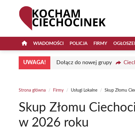
Przejdź
do
treści
WIADOMOŚCI
POLICJA
FIRMY
OGŁOSZE
UWAGA!
Dołącz do nowej grupy
Ciec
Strona główna
/
Firmy
/
Usługi Lokalne
/
Skup Złomu Ciec
Skup Złomu Ciechoci
w 2026 roku