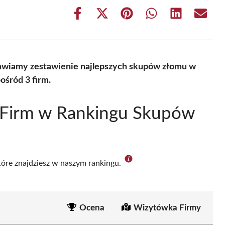
Share
Share
Share
Share
Share
Share
on
on
on
on
on
on
Facebook
X
Pinterest
WhatsApp
LinkedIn
Email
(Twitter)
tawiamy zestawienie najlepszych skupów złomu w
ośród 3 firm.
 Firm w Rankingu Skupów
które znajdziesz w naszym rankingu.
Ocena
Wizytówka Firmy