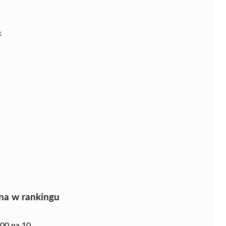
k
na w rankingu
.00 na 10