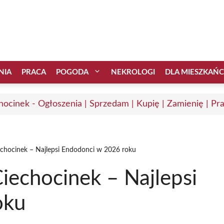
NIA
PRACA
POGODA
NEKROLOGI
DLA MIESZKAŃ
hocinek - Ogłoszenia | Sprzedam | Kupię | Zamienię | Pr
echocinek – Najlepsi Endodonci w 2026 roku
iechocinek – Najlepsi
oku