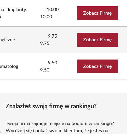
 I Implanty,
10.00
Zobacz Firmę
a
10.00
9.75
ogiczne
Zobacz Firmę
9.75
9.50
tomatolog
Zobacz Firmę
9.50
Znalazłeś swoją firmę w rankingu?
Twoja firma zajmuje miejsce na podium w rankingu?
Wyróżnij się i pokaż swoim klientom, że jesteś na
ź