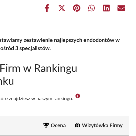
Share
Share
Share
Share
Share
Share
on
on
on
on
on
on
Facebook
X
Pinterest
WhatsApp
LinkedIn
Email
(Twitter)
stawiamy zestawienie najlepszych endodontów w
śród 3 specjalistów.
 Firm w Rankingu
nku
które znajdziesz w naszym rankingu.
Ocena
Wizytówka Firmy