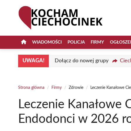
Przejdź
do
treści
WIADOMOŚCI
POLICJA
FIRMY
OGŁOSZE
UWAGA!
Dołącz do nowej grupy
Ciec
Strona główna
/
Firmy
/
Zdrowie
/
Leczenie Kanałowe Ci
Leczenie Kanałowe C
Endodonci w 2026 r